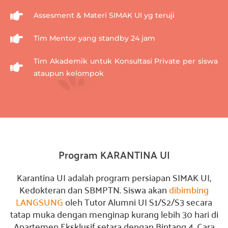
Assesment & Materi SIMAK UI yg teruji
Tim Mentor yang standby 24 jam
Tim Akademik untuk Konsultasi Private per siswa
ataupun kelompok
Program KARANTINA UI
Karantina UI adalah program persiapan SIMAK UI,
Kedokteran dan SBMPTN. Siswa akan
dibimbing
LANGSUNG
oleh Tutor Alumni UI S1/S2/S3 secara
tatap muka dengan menginap kurang lebih 30 hari di
Apartemen Eksklusif setara dengan Bintang 4. Cara