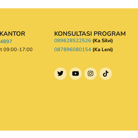
 KANTOR
KONSULTASI PROGRAM
089628522526
(Ka Silvi)
-4897
t 09:00-17:00
087896080154
(Ka Leni)
T
Y
I
w
o
n
i
u
s
t
t
t
t
u
a
e
b
g
r
e
r
a
m