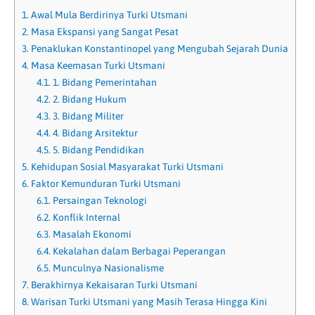
1.
Awal Mula Berdirinya Turki Utsmani
2.
Masa Ekspansi yang Sangat Pesat
3.
Penaklukan Konstantinopel yang Mengubah Sejarah Dunia
4.
Masa Keemasan Turki Utsmani
4.1.
1. Bidang Pemerintahan
4.2.
2. Bidang Hukum
4.3.
3. Bidang Militer
4.4.
4. Bidang Arsitektur
4.5.
5. Bidang Pendidikan
5.
Kehidupan Sosial Masyarakat Turki Utsmani
6.
Faktor Kemunduran Turki Utsmani
6.1.
Persaingan Teknologi
6.2.
Konflik Internal
6.3.
Masalah Ekonomi
6.4.
Kekalahan dalam Berbagai Peperangan
6.5.
Munculnya Nasionalisme
7.
Berakhirnya Kekaisaran Turki Utsmani
8.
Warisan Turki Utsmani yang Masih Terasa Hingga Kini