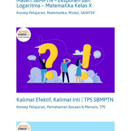
Materi SBMPTN – Eksponen dan
Logaritma – Matematika Kelas X
Konsep Pelajaran
,
Matematika
,
Modul
,
SAINTEK
Kalimat Efektif, Kalimat Inti | TPS SBMPTN
Konsep Pelajaran
,
Pemahaman Bacaan & Menulis
,
TPS