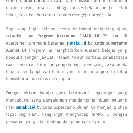
sistem
1 tutor untuk 1 siswa
. Materi disusun sesuai kebutuhan
masing-masing peserta sehingga proses belajar menjadi lebih
fokus, fleksibel, dan efektif dalam mengejar target nilai.
Bagi yang ingin belajar secara maksimal menjelang ujian,
tersedia juga
Program Karantina SIMAK UI 30 Hari
di
apartemen premium bersama
simakui.id
by Latis Supercamp
Alumni UI
. Program ini menghadirkan suasana belajar yang
kondusif dengan jadwal intensif, tryout berkala, pembahasan
soal bersama tutor berpengalaman, mentoring akademik,
hingga pendampingan harian yang membantu peserta tetap
konsisten selama masa persiapan.
Dengan sistem belajar yang terstruktur, lingkungan yang
mendukung, serta pengalaman mendampingi ribuan pejuang
PTN,
simakui.id
by Latis Supercamp Alumni UI menjadi pilihan
tepat bagi kamu yang ingin menghadapi SIMAK UI dengan
persiapan yang lebih matang dan penuh percaya diri.