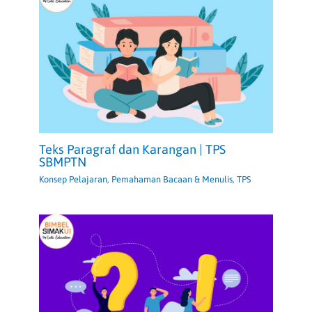
Teks Paragraf dan Karangan | TPS
SBMPTN
Konsep Pelajaran
,
Pemahaman Bacaan & Menulis
,
TPS