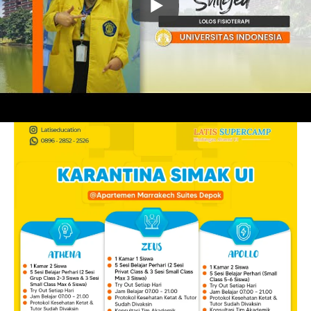
Di
simakui.id by Latis Supercamp Alumni UI
, tersedia beberapa
pilihan program yang dapat disesuaikan dengan kebutuhan
masing-masing siswa.
Karantina 3o Hari SIMAK UI