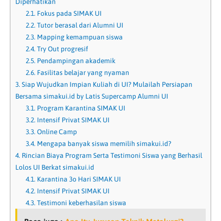
Diperhatikan
2.1.
Fokus pada SIMAK UI
2.2.
Tutor berasal dari Alumni UI
2.3.
Mapping kemampuan siswa
2.4.
Try Out progresif
2.5.
Pendampingan akademik
2.6.
Fasilitas belajar yang nyaman
3.
Siap Wujudkan Impian Kuliah di UI? Mulailah Persiapan
Bersama simakui.id by Latis Supercamp Alumni UI
3.1.
Program Karantina SIMAK UI
3.2.
Intensif Privat SIMAK UI
3.3.
Online Camp
3.4.
Mengapa banyak siswa memilih simakui.id?
4.
Rincian Biaya Program Serta Testimoni Siswa yang Berhasil
Lolos UI Berkat simakui.id
4.1.
Karantina 3o Hari SIMAK UI
4.2.
Intensif Privat SIMAK UI
4.3.
Testimoni keberhasilan siswa