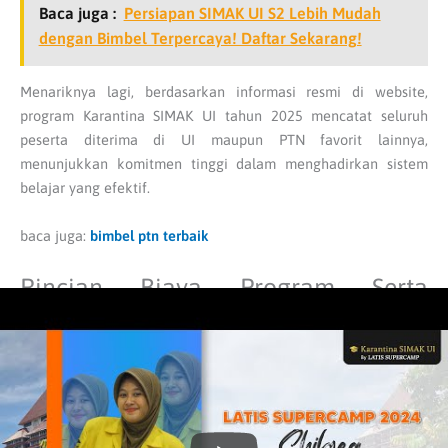
Baca juga :
Persiapan SIMAK UI S2 Lebih Mudah
dengan Bimbel Terpercaya! Daftar Sekarang!
Menariknya lagi, berdasarkan informasi resmi di website,
program Karantina SIMAK UI tahun 2025 mencatat seluruh
peserta diterima di UI maupun PTN favorit lainnya,
menunjukkan komitmen tinggi dalam menghadirkan sistem
belajar yang efektif.
baca juga:
bimbel ptn terbaik
Rincian Biaya Program Serta
Testimoni Siswa yang Berhasil Lolos
UI Berkat simakui.id
Salah satu pertimbangan penting sebelum memilih bimbingan
belajar tentu adalah biaya.