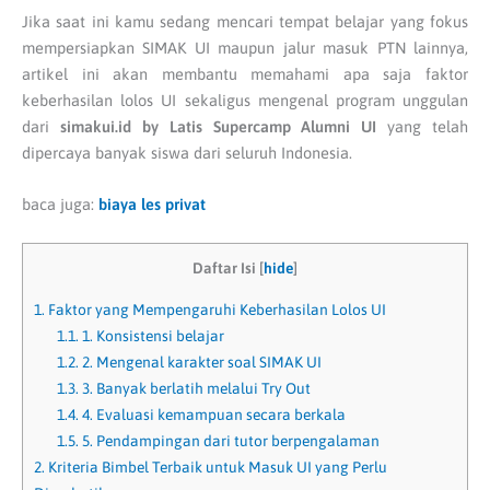
Jika saat ini kamu sedang mencari tempat belajar yang fokus
mempersiapkan SIMAK UI maupun jalur masuk PTN lainnya,
artikel ini akan membantu memahami apa saja faktor
keberhasilan lolos UI sekaligus mengenal program unggulan
dari
simakui.id by Latis Supercamp Alumni UI
yang telah
dipercaya banyak siswa dari seluruh Indonesia.
baca juga:
biaya les privat
Daftar Isi
[
hide
]
1.
Faktor yang Mempengaruhi Keberhasilan Lolos UI
1.1.
1. Konsistensi belajar
1.2.
2. Mengenal karakter soal SIMAK UI
1.3.
3. Banyak berlatih melalui Try Out
1.4.
4. Evaluasi kemampuan secara berkala
1.5.
5. Pendampingan dari tutor berpengalaman
2.
Kriteria Bimbel Terbaik untuk Masuk UI yang Perlu