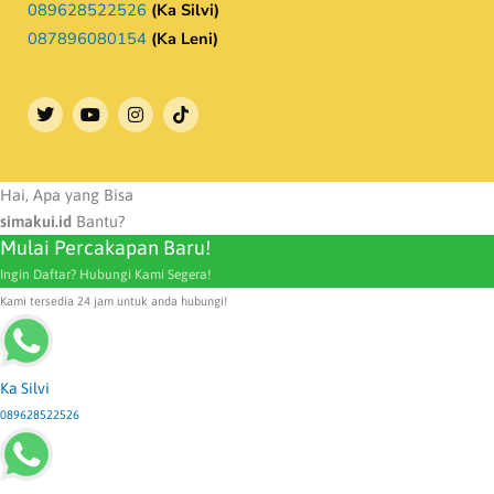
089628522526
(Ka Silvi)
087896080154
(Ka Leni)
T
Y
I
w
o
n
i
u
s
t
t
t
t
u
a
e
b
g
Hai, Apa yang Bisa
r
e
r
simakui.id
Bantu?
a
Mulai Percakapan Baru!
m
Ingin Daftar? Hubungi Kami Segera!
Kami tersedia 24 jam untuk anda hubungi!
Ka Silvi
089628522526