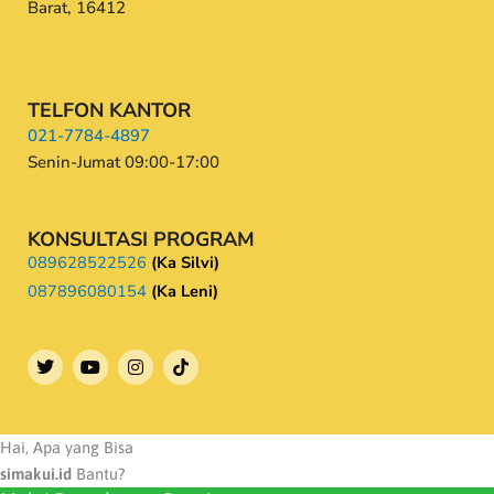
Barat, 16412
TELFON KANTOR
021-7784-4897
Senin-Jumat 09:00-17:00
KONSULTASI PROGRAM
089628522526
(Ka Silvi)
087896080154
(Ka Leni)
T
Y
I
w
o
n
i
u
s
t
t
t
t
u
a
e
b
g
Hai, Apa yang Bisa
r
e
r
simakui.id
Bantu?
a