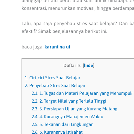
dianggap terlalu berat atau sulit untuk dihadapi. 
konsentrasi, menurunkan motivasi, hingga berdampa
Lalu, apa saja penyebab stres saat belajar? Dan 
efektif? Simak penjelasannya berikut ini.
baca juga:
karantina ui
Daftar Isi
[
hide
]
1.
Ciri-ciri Stres Saat Belajar
2.
Penyebab Stres Saat Belajar
2.1.
1. Tugas dan Materi Pelajaran yang Menumpuk
2.2.
2. Target Nilai yang Terlalu Tinggi
2.3.
3. Persiapan Ujian yang Kurang Matang
2.4.
4. Kurangnya Manajemen Waktu
2.5.
5. Tekanan dari Lingkungan
2.6.
6. Kurangnya Istirahat