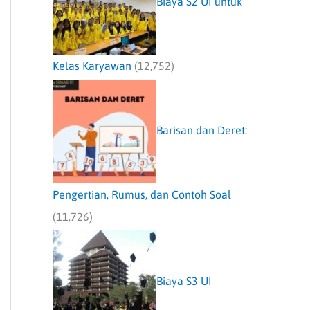
Biaya S2 UI untuk
Kelas Karyawan
(12,752)
Barisan dan Deret:
Pengertian, Rumus, dan Contoh Soal
(11,726)
Biaya S3 UI