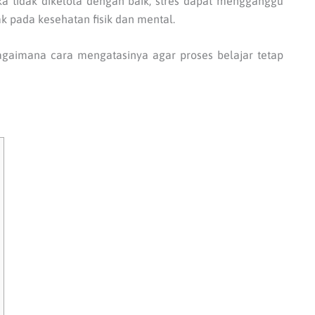
Jika tidak dikelola dengan baik, stres dapat mengganggu
k pada kesehatan fisik dan mental.
bagaimana cara mengatasinya agar proses belajar tetap