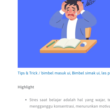
Tips & Trick
/
bimbel masuk ui
,
Bimbel simak ui
,
les 
Highlight
Stres saat belajar adalah hal yang wajar, te
mengganggu konsentrasi, menurunkan motivas