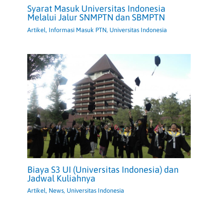
Syarat Masuk Universitas Indonesia
Melalui Jalur SNMPTN dan SBMPTN
Artikel
,
Informasi Masuk PTN
,
Universitas Indonesia
Biaya S3 UI (Universitas Indonesia) dan
Jadwal Kuliahnya
Artikel
,
News
,
Universitas Indonesia