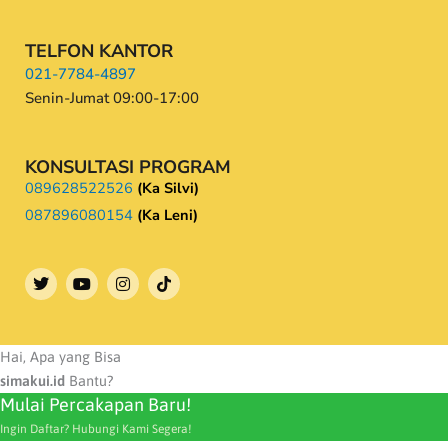
TELFON KANTOR
021-7784-4897
Senin-Jumat 09:00-17:00
KONSULTASI PROGRAM
089628522526
(Ka Silvi)
087896080154
(Ka Leni)
T
Y
I
w
o
n
i
u
s
t
t
t
t
u
a
e
b
g
Hai, Apa yang Bisa
r
e
r
simakui.id
Bantu?
a
Mulai Percakapan Baru!
m
Ingin Daftar? Hubungi Kami Segera!