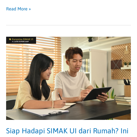
Read More »
Siap
Hadapi
SIMAK
UI
dari
Rumah?
Ini
Rekomendasi
Bimbel
Online
Terbaiknya
Siap Hadapi SIMAK UI dari Rumah? Ini