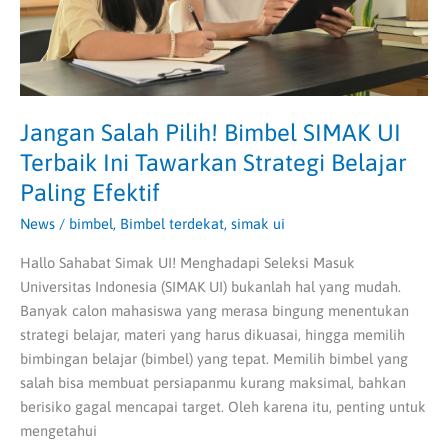
Ini
Tawarkan
Strategi
Belajar
Paling
Efektif
Jangan Salah Pilih! Bimbel SIMAK UI
Terbaik Ini Tawarkan Strategi Belajar
Paling Efektif
News
/
bimbel
,
Bimbel terdekat
,
simak ui
Hallo Sahabat Simak UI! Menghadapi Seleksi Masuk
Universitas Indonesia (SIMAK UI) bukanlah hal yang mudah.
Banyak calon mahasiswa yang merasa bingung menentukan
strategi belajar, materi yang harus dikuasai, hingga memilih
bimbingan belajar (bimbel) yang tepat. Memilih bimbel yang
salah bisa membuat persiapanmu kurang maksimal, bahkan
berisiko gagal mencapai target. Oleh karena itu, penting untuk
mengetahui