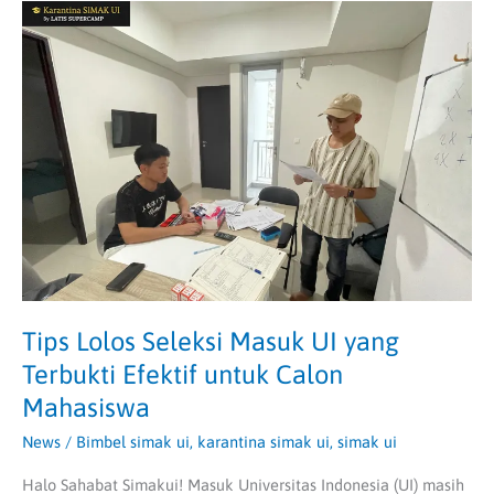
Tips
Lolos
Seleksi
Masuk
UI
yang
Terbukti
Efektif
untuk
Calon
Mahasiswa
Tips Lolos Seleksi Masuk UI yang
Terbukti Efektif untuk Calon
Mahasiswa
News
/
Bimbel simak ui
,
karantina simak ui
,
simak ui
Halo Sahabat Simakui! Masuk Universitas Indonesia (UI) masih