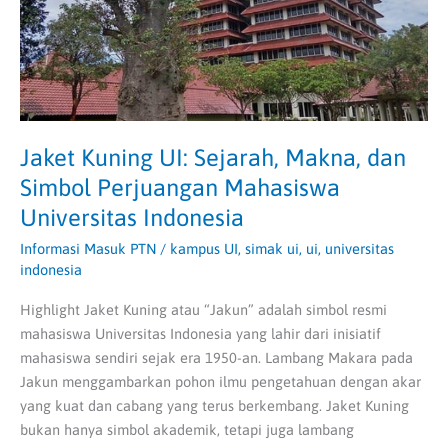
Simbol
Perjuangan
Mahasiswa
Universitas
Indonesia
Jaket Kuning UI: Sejarah, Makna, dan
Simbol Perjuangan Mahasiswa
Universitas Indonesia
Informasi Masuk PTN
/
kampus UI
,
simak ui
,
ui
,
universitas
indonesia
Highlight Jaket Kuning atau “Jakun” adalah simbol resmi
mahasiswa Universitas Indonesia yang lahir dari inisiatif
mahasiswa sendiri sejak era 1950-an. Lambang Makara pada
Jakun menggambarkan pohon ilmu pengetahuan dengan akar
yang kuat dan cabang yang terus berkembang. Jaket Kuning
bukan hanya simbol akademik, tetapi juga lambang