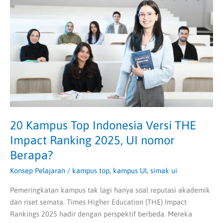
Top
Indonesia
Versi
THE
Impact
Ranking
2025,
UI
nomor
Berapa?
20 Kampus Top Indonesia Versi THE
Impact Ranking 2025, UI nomor
Berapa?
Konsep Pelajaran
/
kampus top
,
kampus UI
,
simak ui
Pemeringkatan kampus tak lagi hanya soal reputasi akademik
dan riset semata. Times Higher Education (THE) Impact
Rankings 2025 hadir dengan perspektif berbeda. Mereka