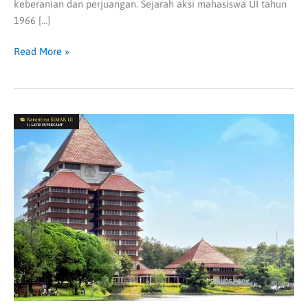
keberanian dan perjuangan. Sejarah aksi mahasiswa UI tahun
1966 […]
Read More »
Fakta
Menarik
Universitas
Indonesia
yang
Wajib
Diketahui
Mahasiswa
Baru