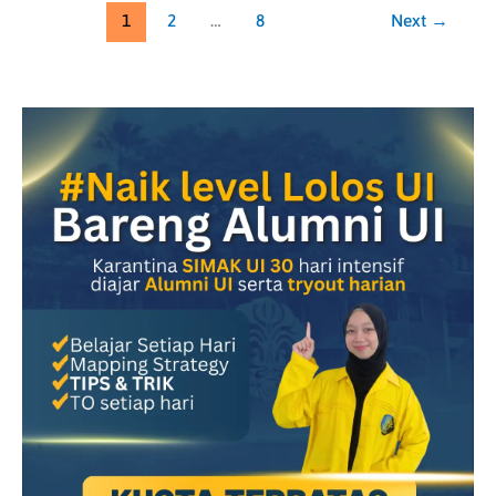
1
2
…
8
Next
→