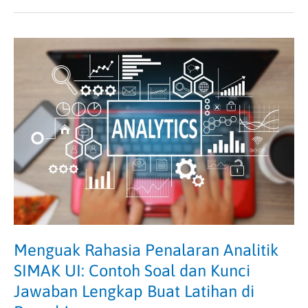
Menguak
Rahasia
Penalaran
Analitik
SIMAK
UI:
Contoh
Soal
dan
Kunci
Jawaban
Lengkap
Buat
Menguak Rahasia Penalaran Analitik
Latihan
SIMAK UI: Contoh Soal dan Kunci
di
Jawaban Lengkap Buat Latihan di
Rumah!