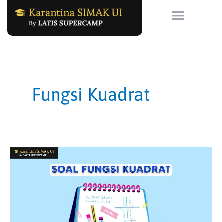
Skip
to
content
Fungsi Kuadrat
Soal
Fungsi
Kuadrat
beserta
Pembahasannya