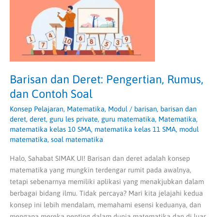
Pengertian,
Rumus,
dan
Contoh
Soal
Barisan dan Deret: Pengertian, Rumus,
dan Contoh Soal
Konsep Pelajaran
,
Matematika
,
Modul
/
barisan
,
barisan dan
deret
,
deret
,
guru les private
,
guru matematika
,
Matematika
,
matematika kelas 10 SMA
,
matematika kelas 11 SMA
,
modul
matematika
,
soal matematika
Halo, Sahabat SIMAK UI! Barisan dan deret adalah konsep
matematika yang mungkin terdengar rumit pada awalnya,
tetapi sebenarnya memiliki aplikasi yang menakjubkan dalam
berbagai bidang ilmu. Tidak percaya? Mari kita jelajahi kedua
konsep ini lebih mendalam, memahami esensi keduanya, dan
mengapa mereka penting dalam dunia matematika dan di luar