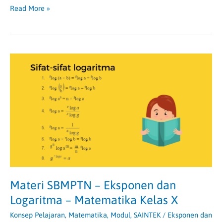
Read More »
Materi
SBMPTN
–
Eksponen
dan
Logaritma
–
Matematika
Kelas
X
Materi SBMPTN – Eksponen dan
Logaritma – Matematika Kelas X
Konsep Pelajaran
,
Matematika
,
Modul
,
SAINTEK
/
Eksponen dan