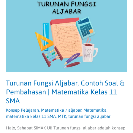
Fungsi
Aljabar,
Contoh
Soal
&
Pembahasan
|
Matematika
Kelas
11
SMA
Turunan Fungsi Aljabar, Contoh Soal &
Pembahasan | Matematika Kelas 11
SMA
Konsep Pelajaran
,
Matematika
/
aljabar
,
Matematika
,
matematika kelas 11 SMA
,
MTK
,
turunan fungsi aljabar
Halo, Sahabat SIMAK UI! Turunan fungsi aljabar adalah konsep