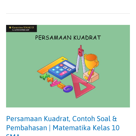
Persamaan
Kuadrat,
Contoh
Soal
&
Pembahasan
|
Matematika
Kelas
10
SMA
Persamaan Kuadrat, Contoh Soal &
Pembahasan | Matematika Kelas 10