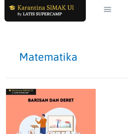
Skip
to
content
Matematika
Barisan
dan
Deret:
Pengertian,
Rumus,
dan