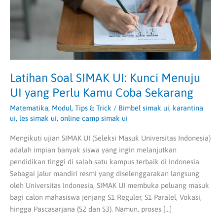
UI
yang
Perlu
Kamu
Coba
Sekarang
Latihan Soal SIMAK UI: Kunci Menuju
UI yang Perlu Kamu Coba Sekarang
Matematika
,
Modul
,
Tips & Trick
/
Bimbel simak ui
,
karantina
ui
,
les simak ui
,
online camp simak ui
Mengikuti ujian SIMAK UI (Seleksi Masuk Universitas Indonesia)
adalah impian banyak siswa yang ingin melanjutkan
pendidikan tinggi di salah satu kampus terbaik di Indonesia.
Sebagai jalur mandiri resmi yang diselenggarakan langsung
oleh Universitas Indonesia, SIMAK UI membuka peluang masuk
bagi calon mahasiswa jenjang S1 Reguler, S1 Paralel, Vokasi,
hingga Pascasarjana (S2 dan S3). Namun, proses […]