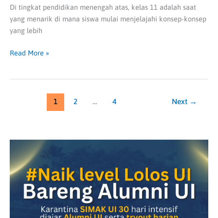
Di tingkat pendidikan menengah atas, kelas 11 adalah saat
yang menarik di mana siswa mulai menjelajahi konsep-konsep
yang lebih
Read More »
1
2
…
4
Next
→