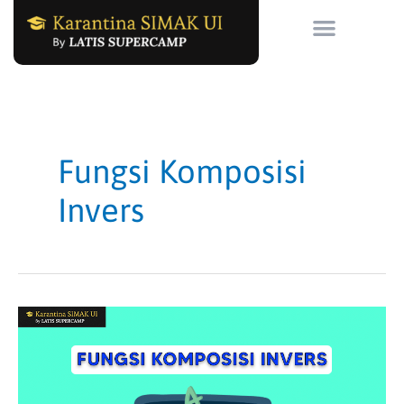
Skip
to
content
Fungsi Komposisi
Invers
Soal
Fungsi
Komposisi
Invers
&