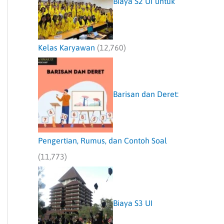
Biaya S2 UI untuk
Kelas Karyawan
(12,760)
Barisan dan Deret:
Pengertian, Rumus, dan Contoh Soal
(11,773)
Biaya S3 UI