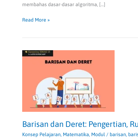
membahas dasar-dasar algoritma, […]
Read More »
Barisan
dan
Deret:
Pengertian,
Rumus,
dan
Contoh
Soal
Barisan dan Deret: Pengertian, 
Konsep Pelajaran
,
Matematika
,
Modul
/
barisan
,
bari