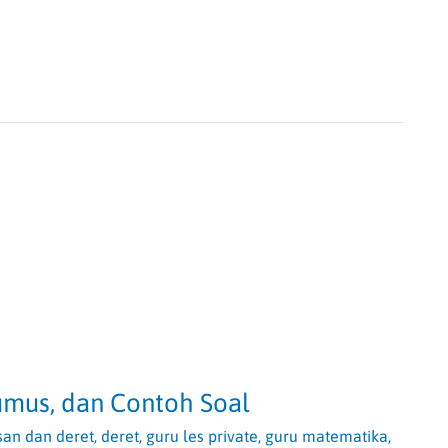
Rumus, dan Contoh Soal
san dan deret
,
deret
,
guru les private
,
guru matematika
,