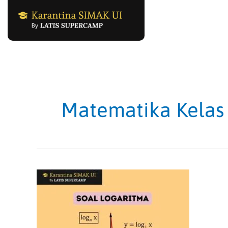
Skip
to
content
Matematika Kelas
Soal
Algoritma:
Dasar-
dasar,