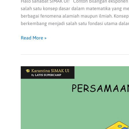
Halo sahabat SIMAK UI! Contoh bilangan eksponen a
salah satu konsep dasar dalam matematika yang me
berbagai fenomena alamiah maupun ilmiah. Konsep i
berkembang menjadi salah satu fondasi utama dalam
Read More »
Persamaan
Kuadrat,
Contoh
Soal
&
Pembahasan
|
Matematika