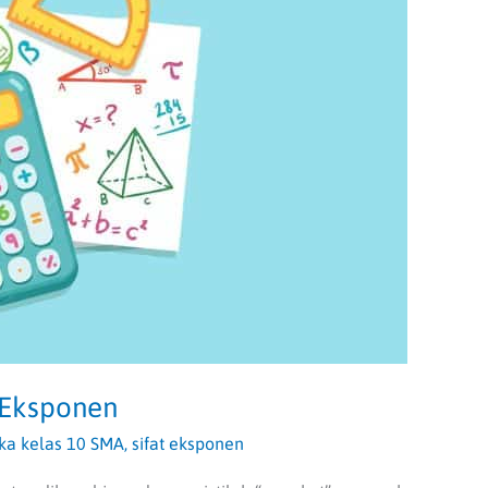
 Eksponen
ka kelas 10 SMA
,
sifat eksponen