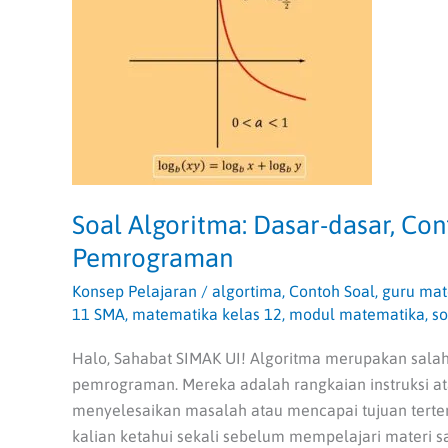
Contoh,
dan
Pentingnya
dalam
Pemrograman
Soal Algoritma: Dasar-dasar, Co
Pemrograman
Konsep Pelajaran
/
algortima
,
Contoh Soal
,
guru mat
11 SMA
,
matematika kelas 12
,
modul matematika
,
so
Halo, Sahabat SIMAK UI! Algoritma merupakan sala
pemrograman. Mereka adalah rangkaian instruksi a
menyelesaikan masalah atau mencapai tujuan tertent
kalian ketahui sekali sebelum mempelajari materi sat