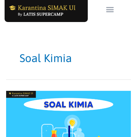
Skip
to
content
Soal Kimia
Soal
Kimia
Beserta
Pembahasannya,
Paling
Lengkap!