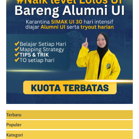
Terbaru
Populer
Kategori