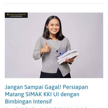
Jangan
Sampai
Gagal!
Persiapan
Matang
SIMAK
KKI
UI
dengan
Bimbingan
Intensif
Jangan Sampai Gagal! Persiapan
Matang SIMAK KKI UI dengan
Bimbingan Intensif