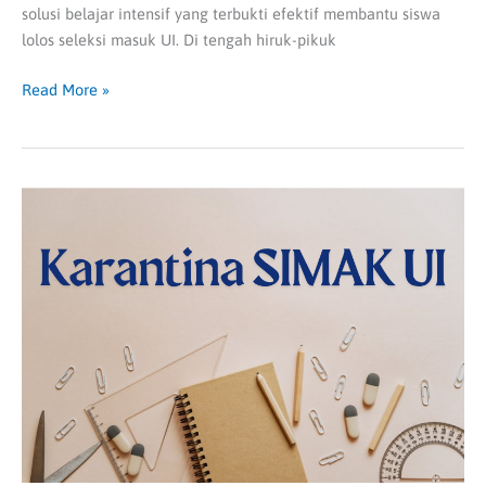
solusi belajar intensif yang terbukti efektif membantu siswa
lolos seleksi masuk UI. Di tengah hiruk-pikuk
Read More »
Karantina
SIMAK
UI,
untuk
Lolos
PTN
dengan
Cara
yang
Lebih
Efektif