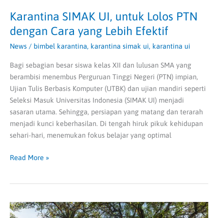
Karantina SIMAK UI, untuk Lolos PTN
dengan Cara yang Lebih Efektif
News
/
bimbel karantina
,
karantina simak ui
,
karantina ui
Bagi sebagian besar siswa kelas XII dan lulusan SMA yang
berambisi menembus Perguruan Tinggi Negeri (PTN) impian,
Ujian Tulis Berbasis Komputer (UTBK) dan ujian mandiri seperti
Seleksi Masuk Universitas Indonesia (SIMAK UI) menjadi
sasaran utama. Sehingga, persiapan yang matang dan terarah
menjadi kunci keberhasilan. Di tengah hiruk pikuk kehidupan
sehari-hari, menemukan fokus belajar yang optimal
Read More »
Kapan