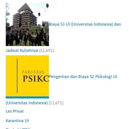
Biaya S3 UI (Universitas Indonesia) dan
Jadwal Kuliahnya
(11,691)
Pengertian dan Biaya S2 Psikologi UI
(Universitas Indonesia)
(11,671)
Les Privat
Karantina UI