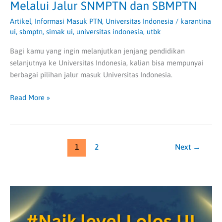
Melalui Jalur SNMPTN dan SBMPTN
Artikel
,
Informasi Masuk PTN
,
Universitas Indonesia
/
karantina
ui
,
sbmptn
,
simak ui
,
universitas indonesia
,
utbk
Bagi kamu yang ingin melanjutkan jenjang pendidikan
selanjutnya ke Universitas Indonesia, kalian bisa mempunyai
berbagai pilihan jalur masuk Universitas Indonesia.
Read More »
1
2
Next
→