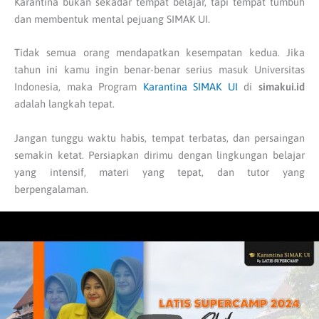
Karantina bukan sekadar tempat belajar, tapi tempat tumbuh
dan membentuk mental pejuang SIMAK UI.
Tidak semua orang mendapatkan kesempatan kedua. Jika
tahun ini kamu ingin benar-benar serius masuk Universitas
Indonesia, maka Program
Karantina SIMAK UI
di
simakui.id
adalah langkah tepat.
Jangan tunggu waktu habis, tempat terbatas, dan persaingan
semakin ketat. Persiapkan dirimu dengan lingkungan belajar
yang intensif, materi yang tepat, dan tutor yang
berpengalaman.
Hubungi kami sekarang di
(021) 77844897
serta WhatsApp:
0896-2852-2526
dan kunjungi website resmi kami di
www.simakui.id
Satu bulan bisa mengubah masa depanmu. Jadikan SIMAK UI
sebagai jembatan menuju impianmu!