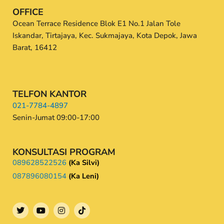
OFFICE
Ocean Terrace Residence Blok E1 No.1 Jalan Tole
Iskandar, Tirtajaya, Kec. Sukmajaya, Kota Depok, Jawa
Barat, 16412
TELFON KANTOR
021-7784-4897
Senin-Jumat 09:00-17:00
KONSULTASI PROGRAM
089628522526
(Ka Silvi)
087896080154
(Ka Leni)
T
Y
I
w
o
n
i
u
s