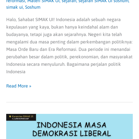
reformasi
,
Materi SIMAK UI
,
sejarah
,
sejarah SIMAK UI soshum
,
simak ui
,
Soshum
Halo, Sahabat SIMAK UI! Indonesia adalah sebuah negara
kepulauan yang kaya, bukan hanya keindahal alam dan
budayanya, tetapi juga akan sejarahnya. Negeri kita telah
mengalami dua masa penting dalam perkembangan politiknya:
Masa Orde Baru dan Era Reformasi. Dua periode ini menandai
perubahan besar dalam politik, perekonomian, dan masyarakat
Indonesia secara menyuluruh. Bagaimana perjalan politik
Indonesia
Read More »
Masa
Demokrasi
Liberal