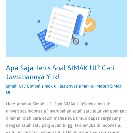
Soal
SIMAK
UI?
Cari
Jawabannya
Yuk!
Apa Saja Jenis Soal SIMAK UI? Cari
Jawabannya Yuk!
Simak UI
/
Bimbel simak ui
,
les privat simak ui
,
Materi SIMAK
UI
Halo sahabat Simak UI! Soal SIMAK UI (Seleksi masuk
universitas Indonesia ) merupakan salah satu jalur yang sangat
diminati oleh para calon mahasiswa untuk dapat bergabung
dengan salah satu perguruan tinggi terkemuka di indonesia,
yaitu universitas indonesia (ui). Untuk mencapai kesuksesan