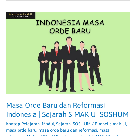
Masa
Orde
Baru
dan
Reformasi
Indonesia
|
Sejarah
SIMAK
UI
SOSHUM
Masa Orde Baru dan Reformasi
Indonesia | Sejarah SIMAK UI SOSHUM
Konsep Pelajaran
,
Modul
,
Sejarah
,
SOSHUM
/
Bimbel simak ui
,
masa orde baru
,
masa orde baru dan reformasi
,
masa