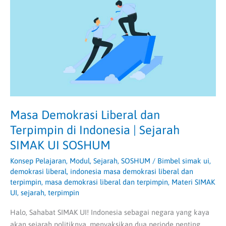
dan
Terpimpin
di
Indonesia
|
Sejarah
SIMAK
UI
SOSHUM
Masa Demokrasi Liberal dan
Terpimpin di Indonesia | Sejarah
SIMAK UI SOSHUM
Konsep Pelajaran
,
Modul
,
Sejarah
,
SOSHUM
/
Bimbel simak ui
,
demokrasi liberal
,
indonesia masa demokrasi liberal dan
terpimpin
,
masa demokrasi liberal dan terpimpin
,
Materi SIMAK
UI
,
sejarah
,
terpimpin
Halo, Sahabat SIMAK UI! Indonesia sebagai negara yang kaya
akan sejarah politiknya, menyaksikan dua periode penting