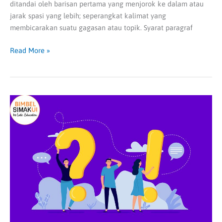
ditandai oleh barisan pertama yang menjorok ke dalam atau
jarak spasi yang lebih; seperangkat kalimat yang
membicarakan suatu gagasan atau topik. Syarat paragraf
Read More »
Kalimat
Efektif,
Kalimat
Inti
|
TPS
SBMPTN