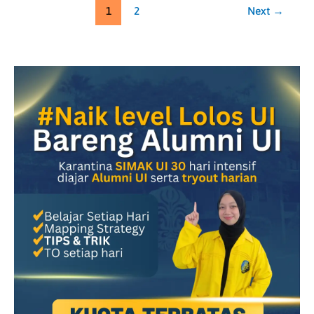
1
2
Next
→