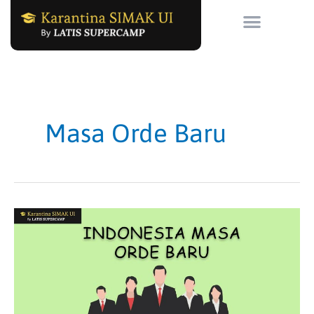
Skip
to
content
Masa Orde Baru
Masa
Orde
Baru
dan
Reformasi
Indonesia