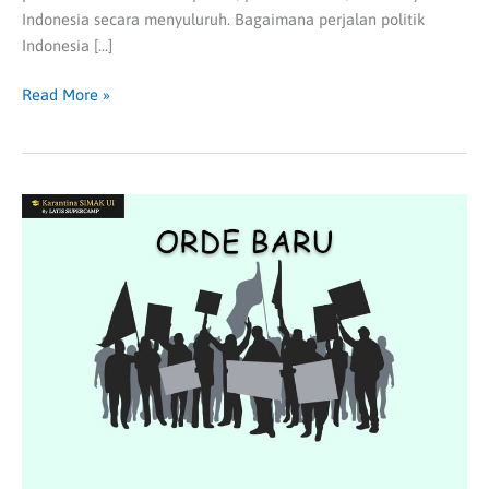
Indonesia secara menyuluruh. Bagaimana perjalan politik
Indonesia […]
Read More »
Indonesia
Masa
Orde
Baru
&
Reformasi,
Contoh
Soal
&
Pembahasan
|