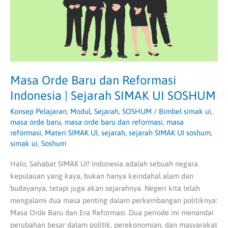
|
Sejarah
SIMAK
UI
SOSHUM
Masa Orde Baru dan Reformasi
Indonesia | Sejarah SIMAK UI SOSHUM
Konsep Pelajaran
,
Modul
,
Sejarah
,
SOSHUM
/
Bimbel simak ui
,
masa orde baru
,
masa orde baru dan reformasi
,
masa
reformasi
,
Materi SIMAK UI
,
sejarah
,
sejarah SIMAK UI soshum
,
simak ui
,
Soshum
Halo, Sahabat SIMAK UI! Indonesia adalah sebuah negara
kepulauan yang kaya, bukan hanya keindahal alam dan
budayanya, tetapi juga akan sejarahnya. Negeri kita telah
mengalami dua masa penting dalam perkembangan politiknya:
Masa Orde Baru dan Era Reformasi. Dua periode ini menandai
perubahan besar dalam politik, perekonomian, dan masyarakat