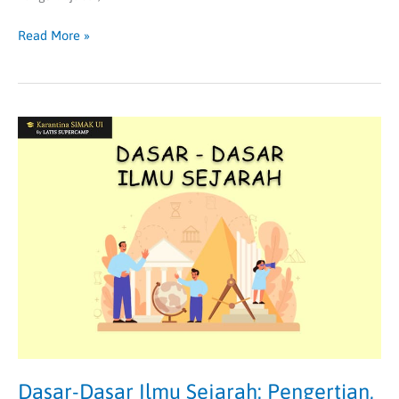
Read More »
Dasar-
Dasar
Ilmu
Sejarah:
Pengertian,
Contoh
Soal
&
Pembahasan
|
SIMAK
UI
SOSHUM
Dasar-Dasar Ilmu Sejarah: Pengertian,