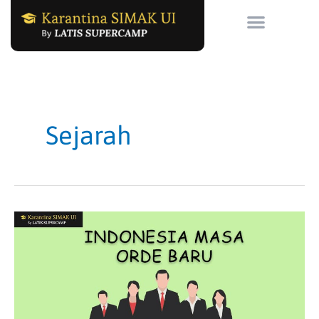
Skip
to
content
Sejarah
Masa
Orde
Baru
dan
Reformasi
Indonesia