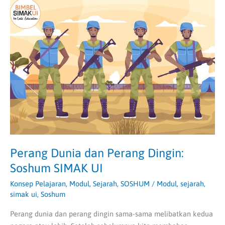
Perang
Dunia
dan
Perang
Dingin:
Soshum
SIMAK
UI
Perang Dunia dan Perang Dingin:
Soshum SIMAK UI
Konsep Pelajaran
,
Modul
,
Sejarah
,
SOSHUM
/
Modul
,
sejarah
,
simak ui
,
Soshum
Perang dunia dan perang dingin sama-sama melibatkan kedua