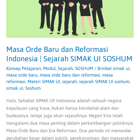
|
Sejarah
SIMAK
UI
SOSHUM
Masa Orde Baru dan Reformasi
Indonesia | Sejarah SIMAK UI SOSHUM
Konsep Pelajaran
,
Modul
,
Sejarah
,
SOSHUM
/
Bimbel simak ui
,
masa orde baru
,
masa orde baru dan reformasi
,
masa
reformasi
,
Materi SIMAK UI
,
sejarah
,
sejarah SIMAK UI soshum
,
simak ui
,
Soshum
Halo, Sahabat SIMAK UI! Indonesia adalah sebuah negara
kepulauan yang kaya, bukan hanya keindahal alam dan
budayanya, tetapi juga akan sejarahnya. Negeri kita telah
mengalami dua masa penting dalam perkembangan politiknya:
Masa Orde Baru dan Era Reformasi. Dua periode ini menandai
perubahan besar dalam politik, perekonomian, dan masyarakat