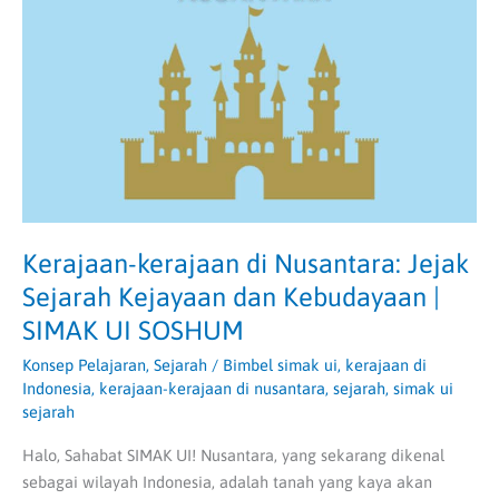
Nusantara:
Jejak
Sejarah
Kejayaan
dan
Kebudayaan
|
SIMAK
UI
SOSHUM
Kerajaan-kerajaan di Nusantara: Jejak
Sejarah Kejayaan dan Kebudayaan |
SIMAK UI SOSHUM
Konsep Pelajaran
,
Sejarah
/
Bimbel simak ui
,
kerajaan di
Indonesia
,
kerajaan-kerajaan di nusantara
,
sejarah
,
simak ui
sejarah
Halo, Sahabat SIMAK UI! Nusantara, yang sekarang dikenal
sebagai wilayah Indonesia, adalah tanah yang kaya akan