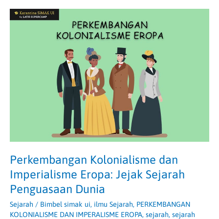
Perkembangan
Kolonialisme
dan
Imperialisme
Eropa:
Jejak
Sejarah
Penguasaan
Dunia
Perkembangan Kolonialisme dan
Imperialisme Eropa: Jejak Sejarah
Penguasaan Dunia
Sejarah
/
Bimbel simak ui
,
ilmu Sejarah
,
PERKEMBANGAN
KOLONIALISME DAN IMPERALISME EROPA
,
sejarah
,
sejarah