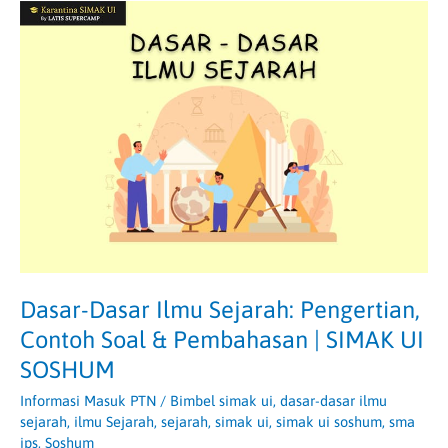
Dasar-
Dasar
Ilmu
Sejarah:
Pengertian,
Contoh
Soal
&
Pembahasan
|
SIMAK
UI
SOSHUM
Dasar-Dasar Ilmu Sejarah: Pengertian,
Contoh Soal & Pembahasan | SIMAK UI
SOSHUM
Informasi Masuk PTN
/
Bimbel simak ui
,
dasar-dasar ilmu
sejarah
,
ilmu Sejarah
,
sejarah
,
simak ui
,
simak ui soshum
,
sma
ips
,
Soshum