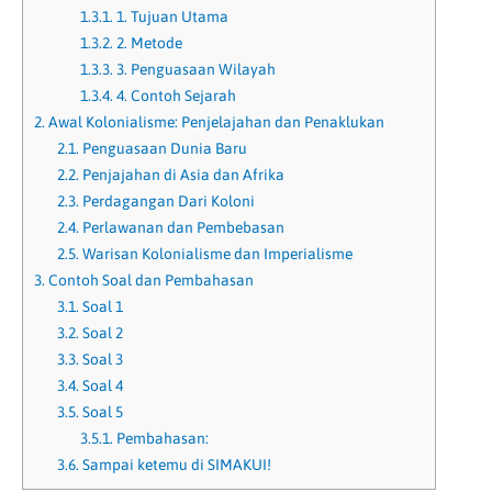
1.3.1.
1. Tujuan Utama
1.3.2.
2. Metode
1.3.3.
3. Penguasaan Wilayah
1.3.4.
4. Contoh Sejarah
2.
Awal Kolonialisme: Penjelajahan dan Penaklukan
2.1.
Penguasaan Dunia Baru
2.2.
Penjajahan di Asia dan Afrika
2.3.
Perdagangan Dari Koloni
2.4.
Perlawanan dan Pembebasan
2.5.
Warisan Kolonialisme dan Imperialisme
3.
Contoh Soal dan Pembahasan
3.1.
Soal 1
3.2.
Soal 2
3.3.
Soal 3
3.4.
Soal 4
3.5.
Soal 5
3.5.1.
Pembahasan:
3.6.
Sampai ketemu di SIMAKUI!