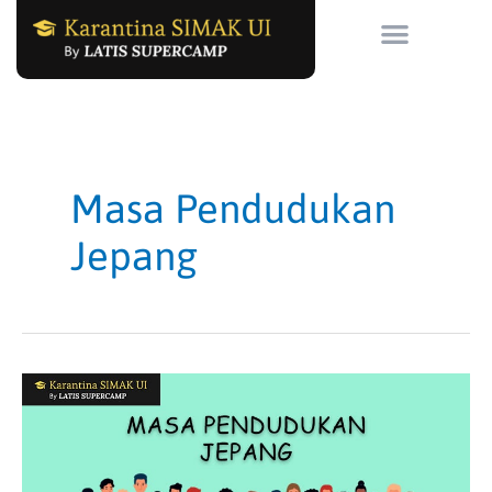
Skip
to
content
Masa Pendudukan
Jepang
Masa
Pendudukan
Jepang
di
Indonesia