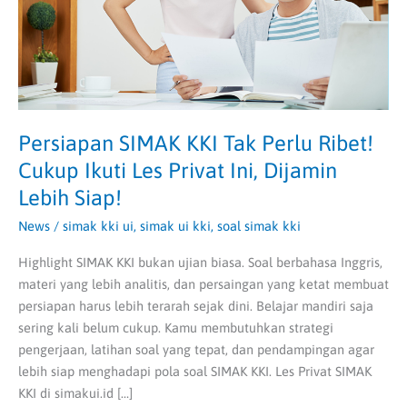
Cukup
Ikuti
Les
Privat
Ini,
Dijamin
Lebih
Persiapan SIMAK KKI Tak Perlu Ribet!
Siap!
Cukup Ikuti Les Privat Ini, Dijamin
Lebih Siap!
News
/
simak kki ui
,
simak ui kki
,
soal simak kki
Highlight SIMAK KKI bukan ujian biasa. Soal berbahasa Inggris,
materi yang lebih analitis, dan persaingan yang ketat membuat
persiapan harus lebih terarah sejak dini. Belajar mandiri saja
sering kali belum cukup. Kamu membutuhkan strategi
pengerjaan, latihan soal yang tepat, dan pendampingan agar
lebih siap menghadapi pola soal SIMAK KKI. Les Privat SIMAK
KKI di simakui.id […]