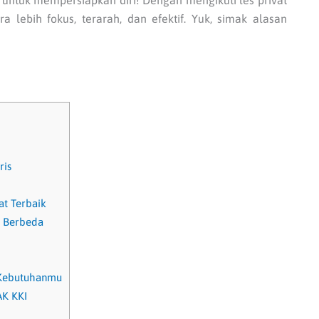
t untuk mempersiapkan diri! Dengan mengikuti les privat
a lebih fokus, terarah, dan efektif. Yuk, simak alasan
ris
at Terbaik
g Berbeda
 Kebutuhanmu
AK KKI