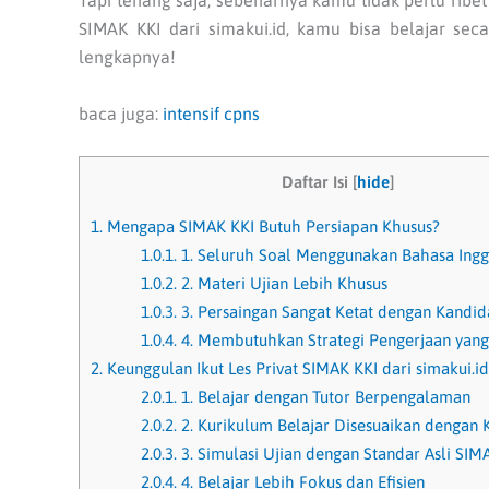
Tapi tenang saja, sebenarnya kamu tidak perlu ribe
SIMAK KKI dari simakui.id, kamu bisa belajar secar
lengkapnya!
baca juga:
intensif cpns
Daftar Isi
[
hide
]
1.
Mengapa SIMAK KKI Butuh Persiapan Khusus?
1.0.1.
1. Seluruh Soal Menggunakan Bahasa Ingg
1.0.2.
2. Materi Ujian Lebih Khusus
1.0.3.
3. Persaingan Sangat Ketat dengan Kandid
1.0.4.
4. Membutuhkan Strategi Pengerjaan yan
2.
Keunggulan Ikut Les Privat SIMAK KKI dari simakui.id
2.0.1.
1. Belajar dengan Tutor Berpengalaman
2.0.2.
2. Kurikulum Belajar Disesuaikan dengan
2.0.3.
3. Simulasi Ujian dengan Standar Asli SIM
2.0.4.
4. Belajar Lebih Fokus dan Efisien