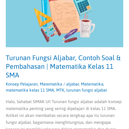
&
Pembahasan
|
Matematika
Kelas
11
SMA
Turunan Fungsi Aljabar, Contoh Soal &
Pembahasan | Matematika Kelas 11
SMA
Konsep Pelajaran
,
Matematika
/
aljabar
,
Matematika
,
matematika kelas 11 SMA
,
MTK
,
turunan fungsi aljabar
Halo, Sahabat SIMAK UI! Turunan fungsi aljabar adalah konsep
matematika penting yang sering dipelajari di kelas 11 SMA.
Artikel ini akan membahas secara lengkap apa itu turunan
fungsi aljabar, bagaimana menghitungnya, dan mengapa