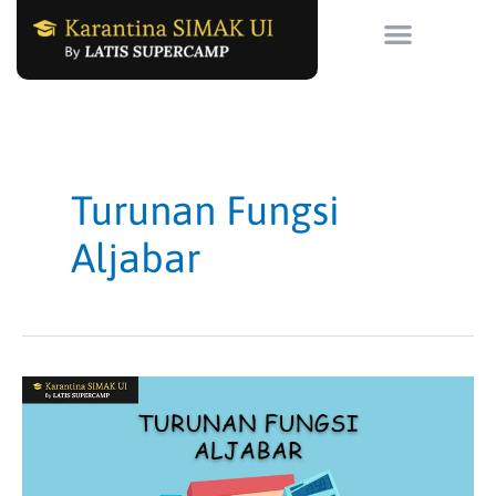
Skip
to
content
Turunan Fungsi
Aljabar
Turunan
Fungsi
Aljabar,
Contoh
Soal