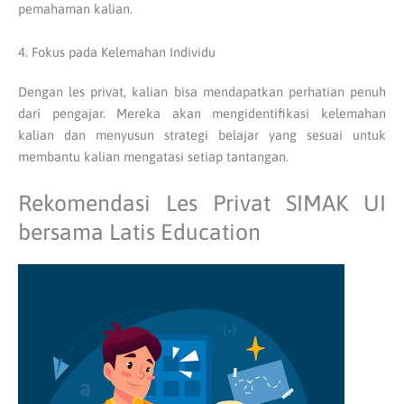
pemahaman kalian.
4. Fokus pada Kelemahan Individu
Dengan les privat, kalian bisa mendapatkan perhatian penuh
dari pengajar. Mereka akan mengidentifikasi kelemahan
kalian dan menyusun strategi belajar yang sesuai untuk
membantu kalian mengatasi setiap tantangan.
Rekomendasi Les Privat SIMAK UI
bersama Latis Education