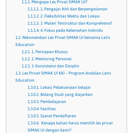
1.1.1.
Mengapa Les Privat SIMAK UI?
1.1.1.1.
1. Pengajar Ahli dan Berpengalaman
1.1.1.2.
2. Fleksibilitas Waktu dan Lokasi
1.1.1.3.
3. Materi Terstruktur dan Komprehensif
1.1.1.4.
4. Fokus pada Kelemahan Individu
1.2.
Rekomendasi Les Privat SIMAK UI bersama Latis
Education
1.2.1.
1. Persiapan Khusus
1.2.2.
2. Mentoring Personal
1.2.3.
3. Konsistensi dan Disiplin
1.3.
Les Privat SIMAK UI KKI – Program Andalan Latis
Education
1.3.0.1.
Lokasi Pelaksanaan belajar
1.3.0.2.
Bidang Studi yang diajarkan
1.3.0.3.
Pembelajaran
1.3.0.4.
Fasilitas
1.3.0.5.
Syarat Pendaftaran
1.3.0.6.
Kenapa kalian harus memilih les privat
SIMAK UI dengan kami?