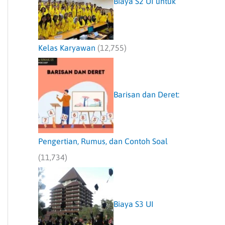
Biaya S2 UI untuk
Kelas Karyawan
(12,755)
Barisan dan Deret:
Pengertian, Rumus, dan Contoh Soal
(11,734)
Biaya S3 UI