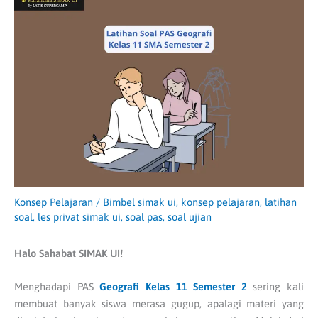
Konsep Pelajaran
/
Bimbel simak ui
,
konsep pelajaran
,
latihan
soal
,
les privat simak ui
,
soal pas
,
soal ujian
Halo Sahabat SIMAK UI!
Menghadapi PAS
Geografi Kelas 11 Semester 2
sering kali
membuat banyak siswa merasa gugup, apalagi materi yang