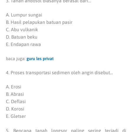
3. Tanah andosol biasanya berasal dari…
A. Lumpur sungai
B. Hasil pelapukan batuan pasir
C. Abu vulkanik
D. Batuan beku
E. Endapan rawa
baca juga:
guru les privat
4. Proses transportasi sedimen oleh angin disebut…
A. Erosi
B. Abrasi
C. Deflasi
D. Korosi
E. Gletser
5. Bencana tanah longsor paling sering terjadi di