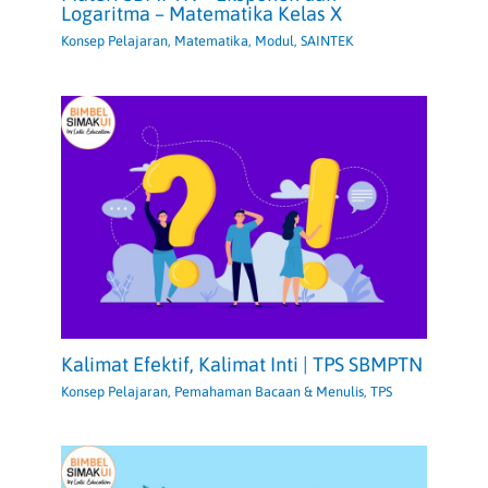
Logaritma – Matematika Kelas X
Konsep Pelajaran
,
Matematika
,
Modul
,
SAINTEK
Kalimat Efektif, Kalimat Inti | TPS SBMPTN
Konsep Pelajaran
,
Pemahaman Bacaan & Menulis
,
TPS