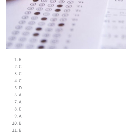
B
C
C
C
D
A
A
E
A
B
B