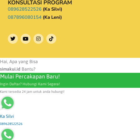
KONSULTASI PROGRAM
089628522526
(Ka Silvi)
087896080154
(Ka Leni)
T
Y
I
w
o
n
i
u
s
t
t
t
t
u
a
e
b
g
Hai, Apa yang Bisa
r
e
r
simakui.id
Bantu?
a
Mulai Percakapan Baru!
m
Ingin Daftar? Hubungi Kami Segera!
Kami tersedia 24 jam untuk anda hubungi!
Ka Silvi
089628522526