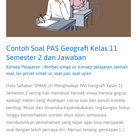
Semester
2
dan
Jawaban
Contoh Soal PAS Geografi Kelas 11
Semester 2 dan Jawaban
Konsep Pelajaran
/
Bimbel simak ui
,
konsep pelajaran
,
latihan
soal
,
les privat simak ui
,
soal pas
,
soal ujian
Halo Sahabat SIMAK UI! Menghadapi PAS Geografi Kelas 11
Semester 2 sering kali membuat banyak siswa merasa gugup,
apalagi materi yang dipelajari cukup luas dan penuh konsep
penting. Mulai dari dinamika kependudukan, lingkungan hidup,
hingga pemanfaatan sumber daya alam, semuanya
membutuhkan pemahaman yang tepat agar bisa menjawab
soal dengan lebih percaya diri. Namun tenang, persiapan […]