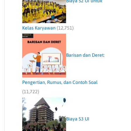
Biaya S2 UI untuk
Kelas Karyawan
(12,751)
Barisan dan Deret:
Pengertian, Rumus, dan Contoh Soal
(11,722)
Biaya S3 UI