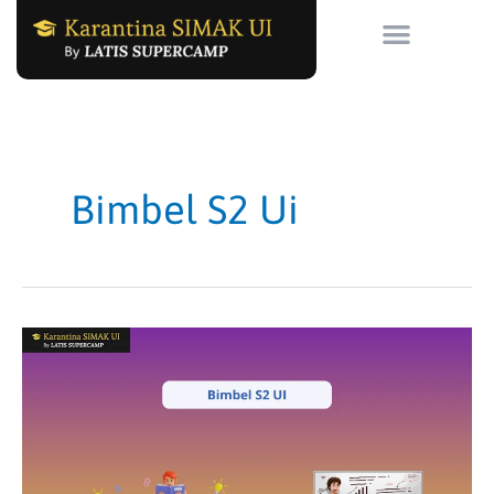
Skip
to
content
Bimbel S2 Ui
Bimbel
S2
UI
dengan
Pendampingan
Personal,