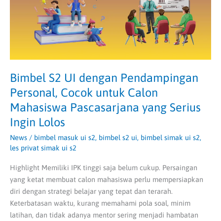
Cocok
untuk
Calon
Mahasiswa
Pascasarjana
yang
Serius
Bimbel S2 UI dengan Pendampingan
Ingin
Personal, Cocok untuk Calon
Lolos
Mahasiswa Pascasarjana yang Serius
Ingin Lolos
News
/
bimbel masuk ui s2
,
bimbel s2 ui
,
bimbel simak ui s2
,
les privat simak ui s2
Highlight Memiliki IPK tinggi saja belum cukup. Persaingan
yang ketat membuat calon mahasiswa perlu mempersiapkan
diri dengan strategi belajar yang tepat dan terarah.
Keterbatasan waktu, kurang memahami pola soal, minim
latihan, dan tidak adanya mentor sering menjadi hambatan