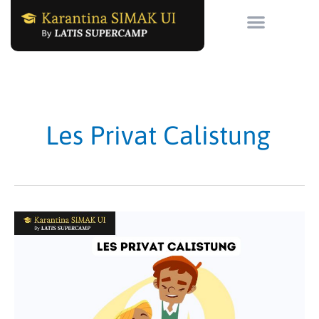
Skip
to
content
Les Privat Calistung
Les
Privat
Calistung:
Solusi
Tepat
untuk