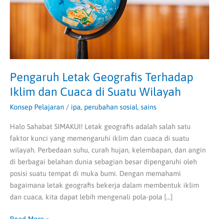
Cuaca
di
Suatu
Wilayah
Pengaruh Letak Geografis Terhadap
Iklim dan Cuaca di Suatu Wilayah
Konsep Pelajaran
/
ipa
,
perubahan sosial
,
sains
Halo Sahabat SIMAKUI! Letak geografis adalah salah satu
faktor kunci yang memengaruhi iklim dan cuaca di suatu
wilayah. Perbedaan suhu, curah hujan, kelembapan, dan angin
di berbagai belahan dunia sebagian besar dipengaruhi oleh
posisi suatu tempat di muka bumi. Dengan memahami
bagaimana letak geografis bekerja dalam membentuk iklim
dan cuaca, kita dapat lebih mengenali pola-pola […]
Read More »