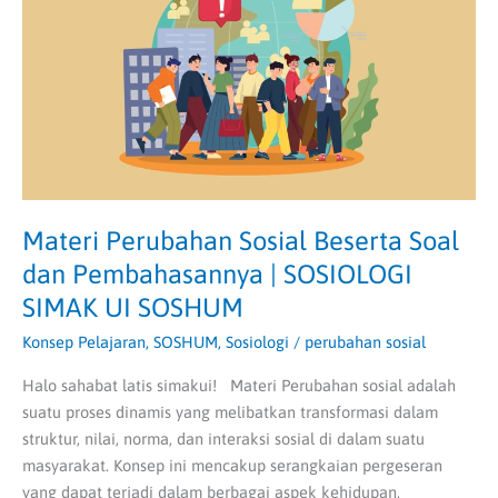
Soal
dan
Pembahasannya
|
SOSIOLOGI
SIMAK
UI
SOSHUM
Materi Perubahan Sosial Beserta Soal
dan Pembahasannya | SOSIOLOGI
SIMAK UI SOSHUM
Konsep Pelajaran
,
SOSHUM
,
Sosiologi
/
perubahan sosial
Halo sahabat latis simakui! Materi Perubahan sosial adalah
suatu proses dinamis yang melibatkan transformasi dalam
struktur, nilai, norma, dan interaksi sosial di dalam suatu
masyarakat. Konsep ini mencakup serangkaian pergeseran
yang dapat terjadi dalam berbagai aspek kehidupan,