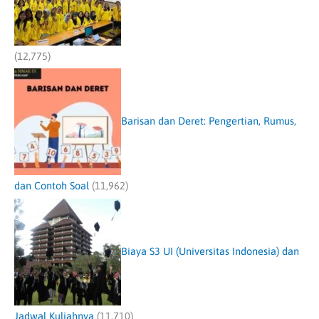
(12,775)
Barisan dan Deret: Pengertian, Rumus,
dan Contoh Soal
(11,962)
Biaya S3 UI (Universitas Indonesia) dan
Jadwal Kuliahnya
(11,710)