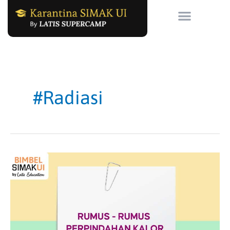
Skip
to
content
#radiasi
Rumus-
rumus
Perpindahan
Kalor