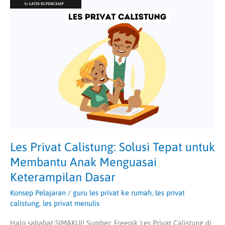
Privat
Calistung:
Solusi
Tepat
untuk
Membantu
Anak
Menguasai
Keterampilan
Dasar
Les Privat Calistung: Solusi Tepat untuk
Membantu Anak Menguasai
Keterampilan Dasar
Konsep Pelajaran
/
guru les privat ke rumah
,
les privat
calistung
,
les privat menulis
Halo sahabat SIMAKUI! Sumber: Freepik Les Privat Calistung di