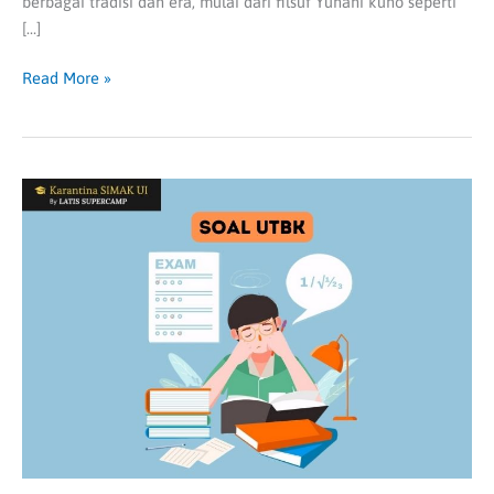
berbagai tradisi dan era, mulai dari filsuf Yunani kuno seperti
[…]
Read More »
Belajar
Soal
UTBK
dan
Tips
Mengerjakannya