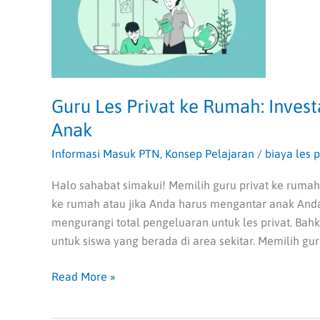
Rumah:
Investasi
Berharga
dalam
Pendidikan
Guru Les Privat ke Rumah: Inves
Anak
Anak
Informasi Masuk PTN
,
Konsep Pelajaran
/
biaya les p
Halo sahabat simakui! Memilih guru privat ke rumah
ke rumah atau jika Anda harus mengantar anak And
mengurangi total pengeluaran untuk les privat. Ba
untuk siswa yang berada di area sekitar. Memilih guru
Read More »