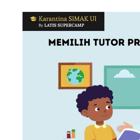
Panduan
Memilih
Tutor
Private
yang
Tepat
untuk
Anak
Anda