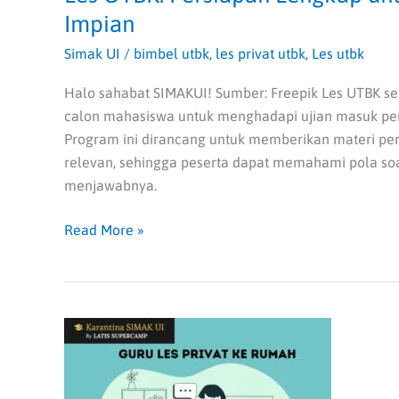
Impian
Simak UI
/
bimbel utbk
,
les privat utbk
,
Les utbk
Halo sahabat SIMAKUI! Sumber: Freepik Les UTBK s
calon mahasiswa untuk menghadapi ujian masuk pergu
Program ini dirancang untuk memberikan materi pe
relevan, sehingga peserta dapat memahami pola soal
menjawabnya.
Read More »
Guru
Les
Privat
ke