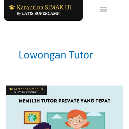
Skip
to
content
Lowongan Tutor
Panduan
Memilih
Tutor
Private
yang
Tepat