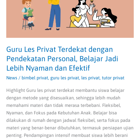
Personal,
Belajar
Jadi
Lebih
Nyaman
dan
Efektif
Guru Les Privat Terdekat dengan
Pendekatan Personal, Belajar Jadi
Lebih Nyaman dan Efektif
News
/
bimbel privat
,
guru les privat
,
les privat
,
tutor privat
Highlight Guru les privat terdekat membantu siswa belajar
dengan metode yang disesuaikan, sehingga lebih mudah
memahami materi dan tidak merasa terbebani. Fleksibel,
Nyaman, dan Fokus pada Kebutuhan Anak. Belajar bisa
dilakukan di rumah dengan jadwal fleksibel, serta fokus pada
materi yang benar-benar dibutuhkan, termasuk persiapan ujian
penting. Pendampingan intensif membuat siswa lebih berani