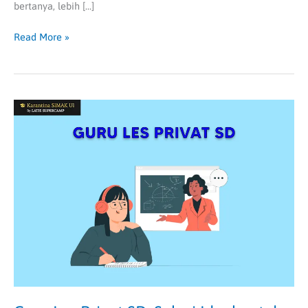
bertanya, lebih […]
Read More »
Guru
Les
Privat
SD:
Solusi
Ideal
untuk
Tingkatkan
Prestasi
Belajar
Anak