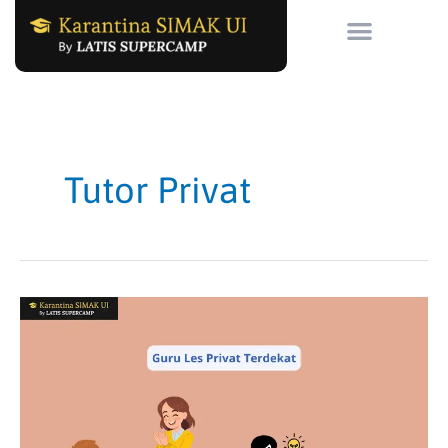
Skip
to
content
Tutor Privat
Guru
Les
Privat
Terdekat
dengan
Pendekatan