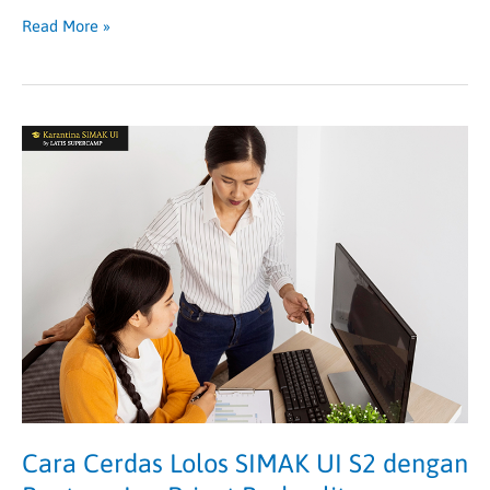
Read More »
Cara
Cerdas
Lolos
SIMAK
UI
S2
dengan
Bantuan
Les
Privat
Berkualitas
Cara Cerdas Lolos SIMAK UI S2 dengan