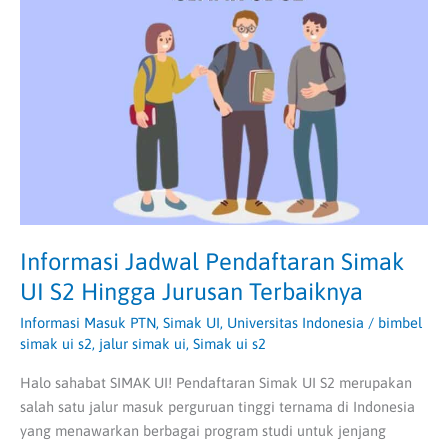
Pendaftaran
Simak
UI
S2
Hingga
Jurusan
Terbaiknya
Informasi Jadwal Pendaftaran Simak
UI S2 Hingga Jurusan Terbaiknya
Informasi Masuk PTN
,
Simak UI
,
Universitas Indonesia
/
bimbel
simak ui s2
,
jalur simak ui
,
Simak ui s2
Halo sahabat SIMAK UI! Pendaftaran Simak UI S2 merupakan
salah satu jalur masuk perguruan tinggi ternama di Indonesia
yang menawarkan berbagai program studi untuk jenjang