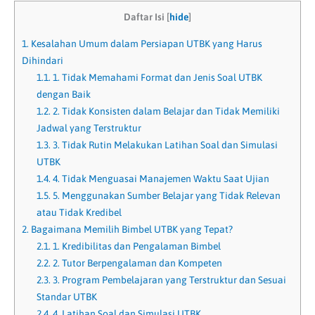
Daftar Isi
[
hide
]
1.
Kesalahan Umum dalam Persiapan UTBK yang Harus
Dihindari
1.1.
1. Tidak Memahami Format dan Jenis Soal UTBK
dengan Baik
1.2.
2. Tidak Konsisten dalam Belajar dan Tidak Memiliki
Jadwal yang Terstruktur
1.3.
3. Tidak Rutin Melakukan Latihan Soal dan Simulasi
UTBK
1.4.
4. Tidak Menguasai Manajemen Waktu Saat Ujian
1.5.
5. Menggunakan Sumber Belajar yang Tidak Relevan
atau Tidak Kredibel
2.
Bagaimana Memilih Bimbel UTBK yang Tepat?
2.1.
1. Kredibilitas dan Pengalaman Bimbel
2.2.
2. Tutor Berpengalaman dan Kompeten
2.3.
3. Program Pembelajaran yang Terstruktur dan Sesuai
Standar UTBK
2.4.
4. Latihan Soal dan Simulasi UTBK