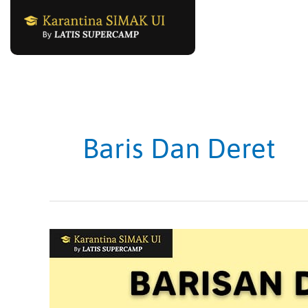
Skip
to
content
Baris Dan Deret
Soal
Barisan
dan
Deret