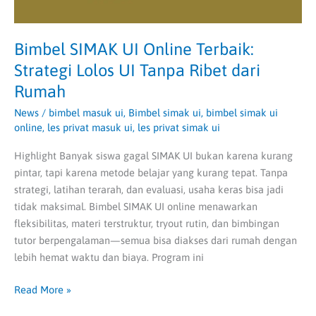
dari
Rumah
Bimbel SIMAK UI Online Terbaik:
Strategi Lolos UI Tanpa Ribet dari
Rumah
News
/
bimbel masuk ui
,
Bimbel simak ui
,
bimbel simak ui
online
,
les privat masuk ui
,
les privat simak ui
Highlight Banyak siswa gagal SIMAK UI bukan karena kurang
pintar, tapi karena metode belajar yang kurang tepat. Tanpa
strategi, latihan terarah, dan evaluasi, usaha keras bisa jadi
tidak maksimal. Bimbel SIMAK UI online menawarkan
fleksibilitas, materi terstruktur, tryout rutin, dan bimbingan
tutor berpengalaman—semua bisa diakses dari rumah dengan
lebih hemat waktu dan biaya. Program ini
Read More »