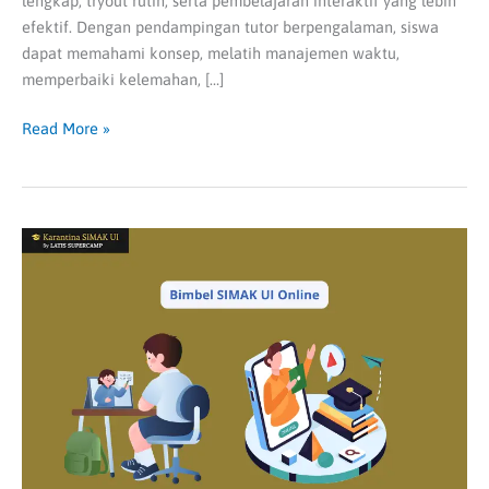
lengkap, tryout rutin, serta pembelajaran interaktif yang lebih
efektif. Dengan pendampingan tutor berpengalaman, siswa
dapat memahami konsep, melatih manajemen waktu,
memperbaiki kelemahan, […]
Read More »
Bimbel
SIMAK
UI
Online
Terbaik:
Strategi
Lolos
UI
Tanpa
Ribet