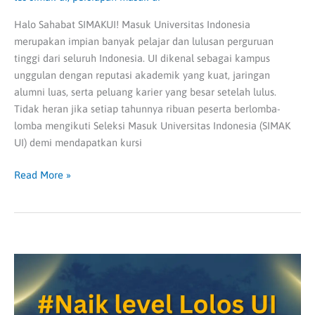
Halo Sahabat SIMAKUI! Masuk Universitas Indonesia
merupakan impian banyak pelajar dan lulusan perguruan
tinggi dari seluruh Indonesia. UI dikenal sebagai kampus
unggulan dengan reputasi akademik yang kuat, jaringan
alumni luas, serta peluang karier yang besar setelah lulus.
Tidak heran jika setiap tahunnya ribuan peserta berlomba-
lomba mengikuti Seleksi Masuk Universitas Indonesia (SIMAK
UI) demi mendapatkan kursi
Read More »