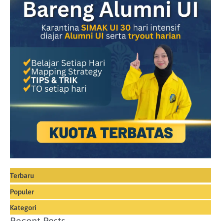
Terbaru
Populer
Kategori
Recent Posts