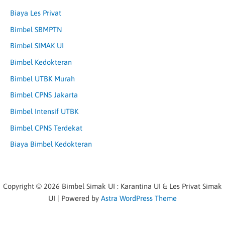
Biaya Les Privat
Bimbel SBMPTN
Bimbel SIMAK UI
Bimbel Kedokteran
Bimbel UTBK Murah
Bimbel CPNS Jakarta
Bimbel Intensif UTBK
Bimbel CPNS Terdekat
Biaya Bimbel Kedokteran
Copyright © 2026 Bimbel Simak UI : Karantina UI & Les Privat Simak
UI | Powered by
Astra WordPress Theme