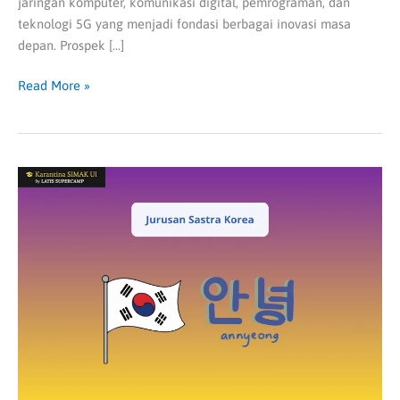
jaringan komputer, komunikasi digital, pemrograman, dan
teknologi 5G yang menjadi fondasi berbagai inovasi masa
depan. Prospek […]
Read More »
Jurusan
Sastra
Korea:
Peluang
Karier,
Mata
Kuliah,
dan
Alasan
Semakin
Diminati