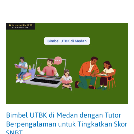
Bimbel
UTBK
di
Medan
dengan
Tutor
Berpengalaman
untuk
Tingkatkan
Skor
SNBT
Bimbel UTBK di Medan dengan Tutor
Berpengalaman untuk Tingkatkan Skor
SNBT