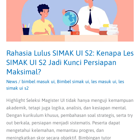
Les
SIMAK
UI
S2
Jadi
Kunci
Persiapan
Rahasia Lulus SIMAK UI S2: Kenapa Les
Maksimal?
SIMAK UI S2 Jadi Kunci Persiapan
Maksimal?
News
/
bimbel masuk ui
,
Bimbel simak ui
,
les masuk ui
,
les
simak ui s2
Highlight Seleksi Magister UI tidak hanya menguji kemampuan
akademik, tetapi juga logika, analisis, dan kesiapan mental.
Dengan kurikulum khusus, pembahasan soal strategis, serta try
out berkala, persiapan menjadi sistematis. Peserta dapat
mengetahui kelemahan, memantau progres, dan
meningkatkan skor secara objektif. Bimbingan tutor