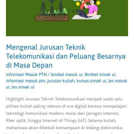
Besarnya
di
Masa
Depan
Mengenal Jurusan Teknik
Telekomunikasi dan Peluang Besarnya
di Masa Depan
Informasi Masuk PTN
/
bimbel masuk ui
,
Bimbel simak ui
,
informasi masuk ptn
,
jurusan kuliah
,
kursus simak ui
,
les masuk
ui
,
les simak ui
Highlight Jurusan Teknik Telekomunikasi menjadi salah satu
pilihan kuliah paling relevan di era digital karena mempelajari
teknologi komunikasi modern, mulai dari jaringan internet,
fiber optik, hingga Internet of Things (IoT). Selama kuliah,
mahasiswa akan dibekali kemampuan di bidang elektronika,