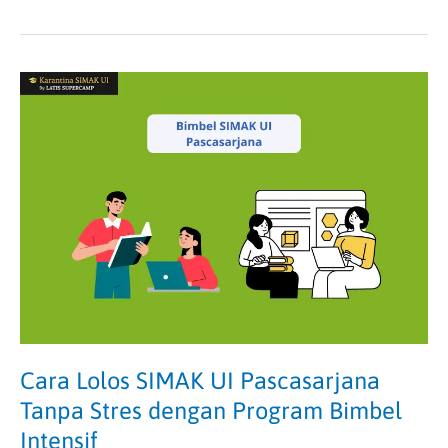
Cara
Lolos
SIMAK
UI
Pascasarjana
Tanpa
Stres
dengan
Program
Bimbel
Intensif
Cara Lolos SIMAK UI Pascasarjana
Tanpa Stres dengan Program Bimbel
Intensif