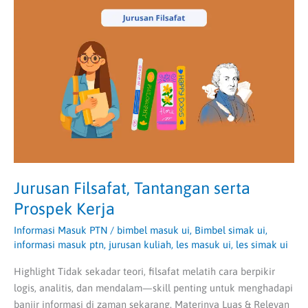
Tantangan
serta
Prospek
Kerja
Jurusan Filsafat, Tantangan serta
Prospek Kerja
Informasi Masuk PTN
/
bimbel masuk ui
,
Bimbel simak ui
,
informasi masuk ptn
,
jurusan kuliah
,
les masuk ui
,
les simak ui
Highlight Tidak sekadar teori, filsafat melatih cara berpikir
logis, analitis, dan mendalam—skill penting untuk menghadapi
banjir informasi di zaman sekarang. Materinya Luas & Relevan