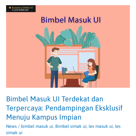
Bimbel
Masuk
UI
Terdekat
dan
Terpercaya:
Pendampingan
Eksklusif
Menuju
Kampus
Impian
Bimbel Masuk UI Terdekat dan
Terpercaya: Pendampingan Eksklusif
Menuju Kampus Impian
News
/
bimbel masuk ui
,
Bimbel simak ui
,
les masuk ui
,
les
simak ui