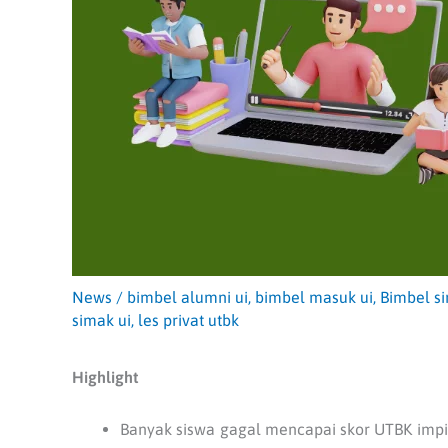
News
/
bimbel alumni ui
,
bimbel masuk ui
,
Bimbel si
simak ui
,
les privat utbk
Highlight
Banyak siswa gagal mencapai skor UTBK impian