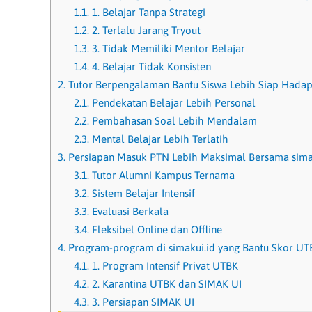
1.1.
1. Belajar Tanpa Strategi
1.2.
2. Terlalu Jarang Tryout
1.3.
3. Tidak Memiliki Mentor Belajar
1.4.
4. Belajar Tidak Konsisten
2.
Tutor Berpengalaman Bantu Siswa Lebih Siap Hada
2.1.
Pendekatan Belajar Lebih Personal
2.2.
Pembahasan Soal Lebih Mendalam
2.3.
Mental Belajar Lebih Terlatih
3.
Persiapan Masuk PTN Lebih Maksimal Bersama simak
3.1.
Tutor Alumni Kampus Ternama
3.2.
Sistem Belajar Intensif
3.3.
Evaluasi Berkala
3.4.
Fleksibel Online dan Offline
4.
Program-program di simakui.id yang Bantu Skor UT
4.1.
1. Program Intensif Privat UTBK
4.2.
2. Karantina UTBK dan SIMAK UI
4.3.
3. Persiapan SIMAK UI