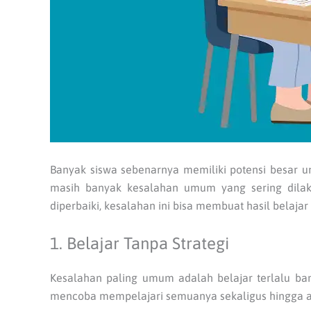
Banyak siswa sebenarnya memiliki potensi besar 
masih banyak kesalahan umum yang sering dilaku
diperbaiki, kesalahan ini bisa membuat hasil belaja
1. Belajar Tanpa Strategi
Kesalahan paling umum adalah belajar terlalu ba
mencoba mempelajari semuanya sekaligus hingga a