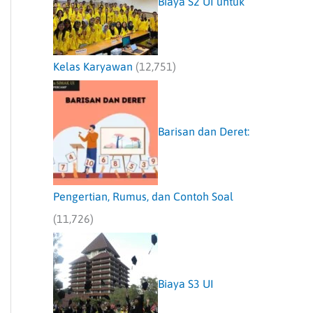
Biaya S2 UI untuk
Kelas Karyawan
(12,751)
Barisan dan Deret:
Pengertian, Rumus, dan Contoh Soal
(11,726)
Biaya S3 UI