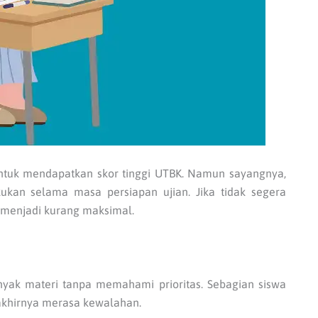
untuk mendapatkan skor tinggi UTBK. Namun sayangnya,
kan selama masa persiapan ujian. Jika tidak segera
r menjadi kurang maksimal.
nyak materi tanpa memahami prioritas. Sebagian siswa
khirnya merasa kewalahan.