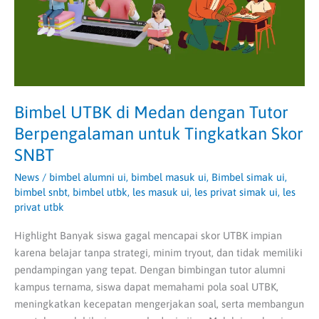
Berpengalaman
untuk
Tingkatkan
Skor
SNBT
Bimbel UTBK di Medan dengan Tutor
Berpengalaman untuk Tingkatkan Skor
SNBT
News
/
bimbel alumni ui
,
bimbel masuk ui
,
Bimbel simak ui
,
bimbel snbt
,
bimbel utbk
,
les masuk ui
,
les privat simak ui
,
les
privat utbk
Highlight Banyak siswa gagal mencapai skor UTBK impian
karena belajar tanpa strategi, minim tryout, dan tidak memiliki
pendampingan yang tepat. Dengan bimbingan tutor alumni
kampus ternama, siswa dapat memahami pola soal UTBK,
meningkatkan kecepatan mengerjakan soal, serta membangun