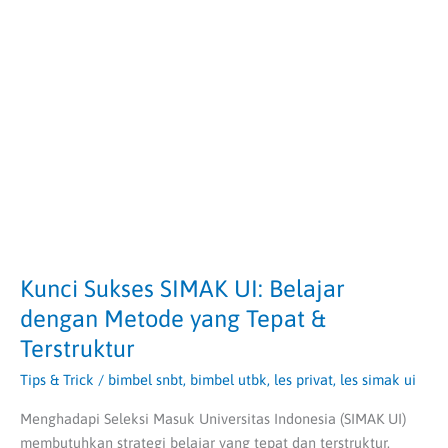
Sukses
SIMAK
UI:
Belajar
dengan
Metode
yang
Tepat
&
Terstruktur
Kunci Sukses SIMAK UI: Belajar
dengan Metode yang Tepat &
Terstruktur
Tips & Trick
/
bimbel snbt
,
bimbel utbk
,
les privat
,
les simak ui
Menghadapi Seleksi Masuk Universitas Indonesia (SIMAK UI)
membutuhkan strategi belajar yang tepat dan terstruktur.