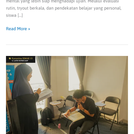
mental yang lebih siap menghadapi ujian. Melalui evaluasi
rutin, tryout berkala, dan pendekatan belajar yang personal,
siswa […]
Read More »
Rekomendasi
Bimbel
Berkualitas
untuk
Persiapan
UTBK
SNBT
yang
Terstruktur