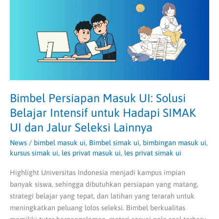
Belajar
Intensif
untuk
Hadapi
SIMAK
UI
dan
Jalur
Bimbel Persiapan Masuk UI: Solusi
Seleksi
Belajar Intensif untuk Hadapi SIMAK
Lainnya
UI dan Jalur Seleksi Lainnya
News
/
bimbel masuk ui
,
Bimbel simak ui
,
bimbingan masuk ui
,
kursus simak ui
,
les privat masuk ui
,
les privat simak ui
Highlight Universitas Indonesia menjadi kampus impian
banyak siswa, sehingga dibutuhkan persiapan yang matang,
strategi belajar yang tepat, dan latihan yang terarah untuk
meningkatkan peluang lolos seleksi. Bimbel berkualitas