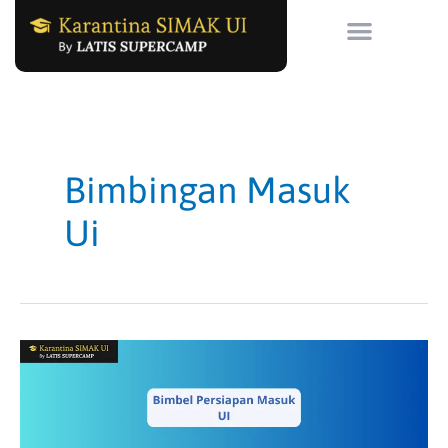
Skip
to
content
Bimbingan Masuk
Ui
Bimbel
Persiapan
Masuk
UI:
Solusi