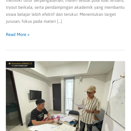
memiliki tutor berpengalaman, materi sesuai pola soal terbaru,
tryout berkala, serta pendampingan akademik yang membantu
siswa belajar lebih efektif dan terukur. Menentukan target
jurusan, fokus pada materi […]
Read More »
Rahasia
Skor
Tinggi
SIMAK
UI:
Latihan
Soal
Terprediksi
dan
Pendampingan