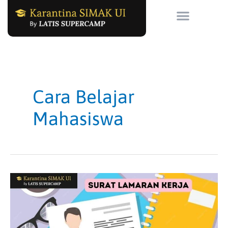
Skip
to
content
Cara Belajar
Mahasiswa
Surat
Lamaran
Kerja
yang
Efektif