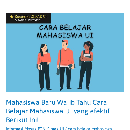
Mahasiswa
Baru
Wajib
Tahu
Cara
Belajar
Mahasiswa
UI
yang
efektif
Berikut
Ini!
Mahasiswa Baru Wajib Tahu Cara
Belajar Mahasiswa UI yang efektif
Berikut Ini!
Informasi Masuk PTN
,
Simak UI
/
cara belajar mahasiswa